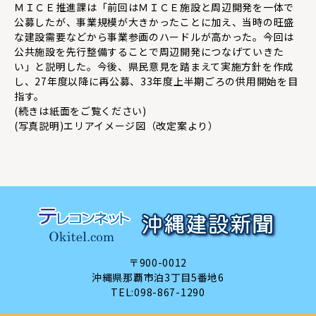
ＭＩＣＥ推進課は「前回はＭＩＣＥ施設と周辺開発を一体で
公募したが、事業規模が大きかったことに加え、当時の旺盛
な建設需要などから事業参画のハードルが高かった。今回は
公共施設を先行整備することで周辺開発につなげていきた
い」と説明した。今後、県民意見を踏まえて実施方針を作成
し、27年度以降に再公募、33年度上半期ごろの供用開始を目
指す。
(続きは紙面をご覧ください)
(写真説明)エリアイメージ図（改定案より）
〒900-0012
沖縄県那覇市泊3丁目5番地6
TEL:
098-867-1290