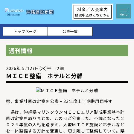
料金／入会案内
購読申込はこちらから
トップページ
公告一覧
週刊情報
2026年５月27日(水)号 ２面
ＭＩＣＥ整備 ホテルと分離
県、事業計画改定案を公表 – 33年度上半期供用目指す
県は、沖縄県マリンタウンＭＩＣＥエリア形成事業基本計
画改定案を取りまとめ、このほど公表した。不調となった２
０２４年度の入札を踏まえ、大型ＭＩＣＥ施設とホテルなど
を一体整備する方針を変更し、切り離して整備していく。県