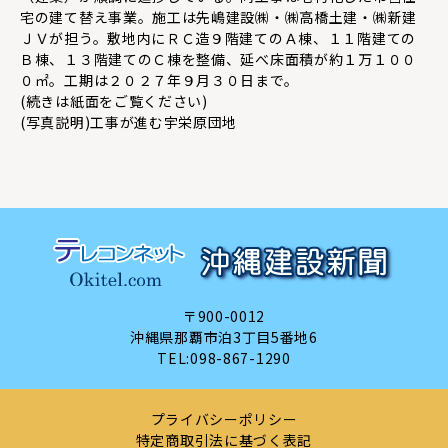
宅の建て替え事業。施工は先嶋建設㈱・㈱高橋土建・㈱新建
ＪＶが担う。敷地内にＲＣ造９階建てのＡ棟、１１階建ての
Ｂ棟、１３階建てのＣ棟を整備、延べ床面積が約１万１００
０㎡。工期は２０２７年９月３０日まで。
(続きは紙面をご覧ください)
(写真説明)工事が進む宇栄原団地
〒900-0012
沖縄県那覇市泊3丁目5番地6
TEL:
098-867-1290
プライバシーポリシー
特定商取引法に基づく表記