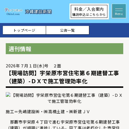
料金／入会案内
購読申込はこちらから
トップページ
公告一覧
週刊情報
2026年７月１日(水)号 ２面
【現場訪問】宇栄原市営住宅第６期建替工事
（建築）-ＤＸで施工管理効率化
施工＝先嶋建設㈱・㈱高橋土建・㈱新建ＪＶ
那覇市宇栄原４丁目で進む宇栄原市営住宅第６期建替工事
（建築）が順調に進捗している。同工事は老朽化した市営住