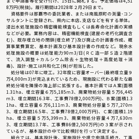
まで申請書等を受け付け、15日に開札する。予定価格は4,51
8万円(税抜)。履行期間は2028年２月29日まで。
資格要件は那覇市の委託業者、または南風原町の測量･コン
サルタントに登録され、県内に本店､支店などを有する単体。
浸出水処理施設の精密機能検査もしくは長寿命化計画の実績
などが必要。業務内容は、精密機能検査(建屋の老朽化調査含
む)、既存埋立地の閉鎖(埋立終了)及び廃止の計画書作成、概
算事業費算定、基本計画及び基本設計書の作成など。現余水
処理施設の概要は処理能力90ｍ3/日(ＲＣ造一部Ｓ造２階建
て、流入調整＋カルシウム除去＋生物処理＋高度処理＋消
毒)、設計･施工は共和化工(株)が担当した。
処分場は07年に竣工。32年度に容量オーバー(最終埋立量９
万4,000ｍ3)が見込まれているため、現施設に代わる新たな最
終処分場を隣接の海上部に拡張する。基本計画ではＡ案(面積
1.31ha、埋立容量６万5,185ｍ3、廃棄物処分容量５万6,445
ｍ3、埋立期間16.3年、工事費78億2,000万円)、Ｂ案(面積1.3
1ha、埋立容量６万6,111ｍ3、廃棄物処分容量５万7,270ｍ
3、埋立期間16.5年、工事費78億2,000万円)、Ｃ案(面積1.19
ha、埋立容量５万5,399ｍ3、廃棄物処分容量４万7,630ｍ
3、埋立期間13.7年、工事費86億2,500万円)の３案が示され
ているが、基本設計の中で比較検討を行って決定する。
組合では、基本設計後、実施設計や埋立申請手続き、工事