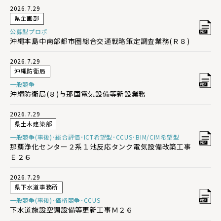
2026.7.29
県企画部
公募型プロポ
沖縄本島中南部都市圏総合交通戦略策定調査業務(Ｒ８)
2026.7.29
沖縄防衛局
一般競争
沖縄防衛局(８)与那国電気設備等新設業務
2026.7.29
県土木建築部
一般競争(事後)･総合評価･ICT希望型･CCUS･BIM/CIM希望型
那覇浄化センター２系１池反応タンク電気設備改築工事
Ｅ２６
2026.7.29
県下水道事務所
一般競争(事後)･価格競争･CCUS
下水道施設空調設備等更新工事Ｍ２６