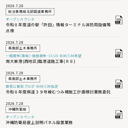
2026.7.28
総合事務局北部国道事務所
オープンカウンタ
令和８年度道の駅「許田」情報ターミナル消防用設備等
点検
2026.7.28
県南部土木事務所
一般競争(事後)･価格競争･CCUS･BIM/CIM希望
南大東港(西地区)臨港道路工事(Ｒ８)
2026.7.28
県南部土木事務所
簡易公募型プロポ･BIM/CIM指定
令和８年度県道３９号線むつみ橋施工計画検討業務委託
2026.7.28
沖縄防衛局
オープンカウンタ
沖縄防衛局屋上説明パネル設置業務