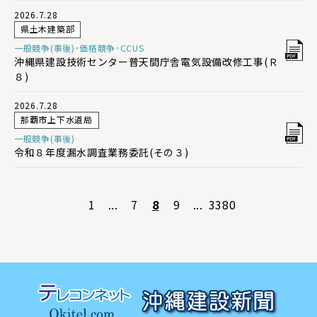
2026.7.28
県土木建築部
一般競争(事後)･価格競争･CCUS
沖縄県建設技術センター普天間庁舎電気設備改修工事(Ｒ
８)
2026.7.28
那覇市上下水道局
一般競争(事後)
令和８年度漏水調査業務委託(その３)
1
...
7
8
9
...
3380